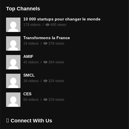
Top Channels
10 000 startups pour changer le monde
179 videos
495 views
Transformons la France
19 videos
378 views
AMIF
45 videos
364 views
SMCL
38 videos
324 views
CES
66 videos
319 views
Connect With Us