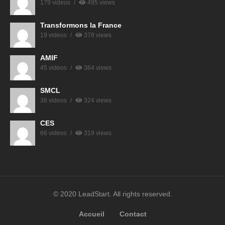
179 videos
495 views
Transformons la France
19 videos
378 views
AMIF
45 videos
364 views
SMCL
38 videos
324 views
CES
66 videos
319 views
© 2020 LeadStart. All rights reserved.
Accueil
Contact