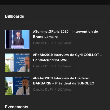
Billboards
#SommetGParis 2020 – Intervention de
Bruno Lemaire
Candice DUFY
149 Views
#ReAix2019 Interview de Cyril COILLOT –
Fondateur d’ISOWAT
Candice DUFY
212 Views
#ReAix2019 Interview de Frédéric
BARBARIN – Président de SUNOLEO
Candice DUFY
182 Views
Evénements