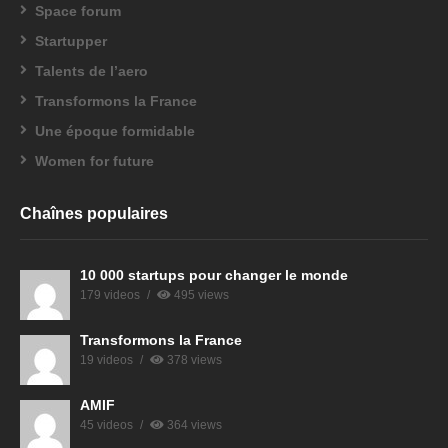
Space forum
Startupper
Talents de l’aero
Transformons la France
Une époque formidable
Women for future
Chaînes populaires
10 000 startups pour changer le monde
179 videos
495 views
Transformons la France
19 videos
378 views
AMIF
45 videos
364 views