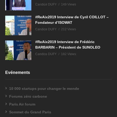
Candice DUFY
149 Views
#ReAix2019 Interview de Cyril COILLOT –
Fondateur d’ISOWAT
Candice DUFY
212 Views
#ReAix2019 Interview de Frédéric
BARBARIN – Président de SUNOLEO
Candice DUFY
182 Views
Evénements
10 000 startups pour changer le monde
Forums zéro carbone
Paris Air forum
Sommet du Grand Paris