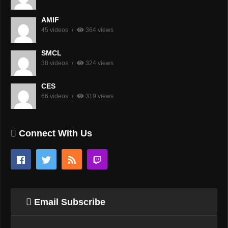
AMIF
45 videos
364 views
SMCL
38 videos
324 views
CES
66 videos
319 views
Connect With Us
Email Subscribe