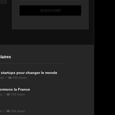
laires
 startups pour changer le monde
eos
495 views
ormons la France
os
378 views
os
364 views