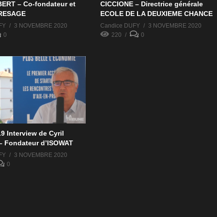
ERT – Co-fondateur et
CICCIONE – Directrice générale
PRESAGE
ECOLE DE LA DEUXIEME CHANCE
FY
3 NOVEMBRE 2020
Candice DUFY
3 NOVEMBRE 2020
0
220
0
 Interview de Cyril
– Fondateur d’ISOWAT
FY
3 NOVEMBRE 2020
0