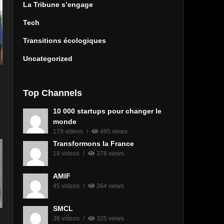
La Tribune s’engage
Tech
Transitions écologiques
Uncategorized
Top Channels
10 000 startups pour changer le
monde
179 videos
495 views
Transformons la France
19 videos
378 views
AMIF
45 videos
364 views
SMCL
38 videos
325 views