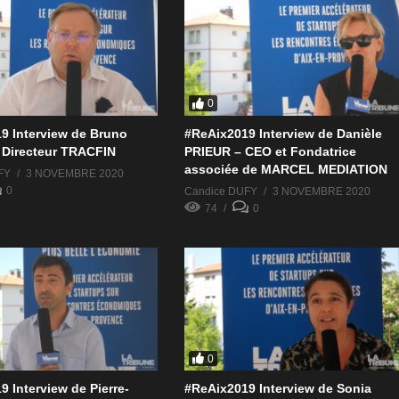
0
9 Interview de Bruno
#ReAix2019 Interview de Danièle
Directeur TRACFIN
PRIEUR – CEO et Fondatrice
associée de MARCEL MEDIATION
FY
3 NOVEMBRE 2020
0
Candice DUFY
3 NOVEMBRE 2020
74
0
0
 Interview de Pierre-
#ReAix2019 Interview de Sonia