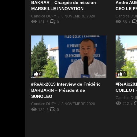
BAKRAR – Chargée de mission
André AUB
MARSEILLE INNOVATION
CEO LE 
Candice DUFY
3 NOVEMBRE 2020
Candice DU
131
0
56
0
0
#ReAix2019 Interview de Frédéric
#ReAix2019
BARBARIN – Président de
COILLOT 
SUNOLEO
Candice DU
212
Candice DUFY
3 NOVEMBRE 2020
182
0