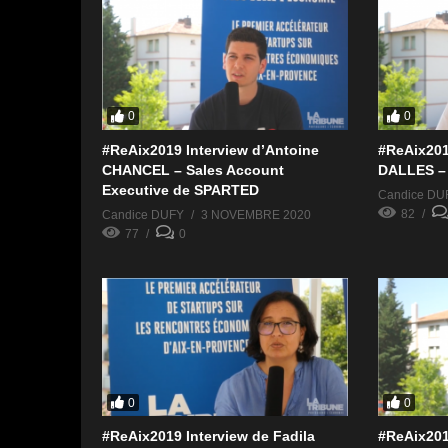
0
0
#ReAix2019 Interview d’Antoine
#ReAix201
CHANCEL – Sales Account
DALLES – 
Executive de SPARTED
Candice DU
82
Candice DUFY
3 NOVEMBRE 2020
77
0
0
0
#ReAix2019 Interview de Fadila
#ReAix2019