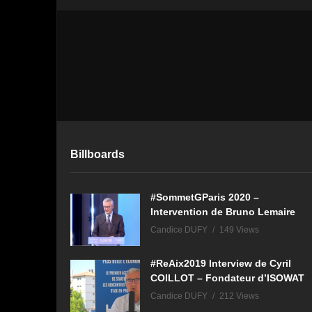
Billboards
#SommetGParis 2020 –
Intervention de Bruno Lemaire
Candice DUFY
149 Views
#ReAix2019 Interview de Cyril
COILLOT – Fondateur d’ISOWAT
Candice DUFY
212 Views