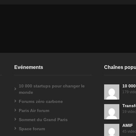
Evénements
Chaînes popu
10 000 startups pour changer le
10 000
monde
179 vid
Forums zéro carbone
Transf
Paris Air forum
19 vide
Sommet du Grand Paris
AMIF
Space forum
45 vide