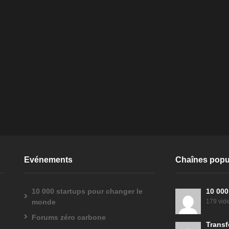
Evénements
Chaînes popu
10 000 startups pour changer le
10 000
monde
179 vid
Forums zéro carbone
Transf