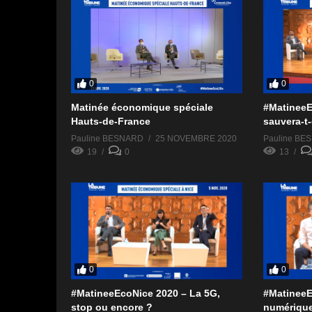
0
0
Matinée économique spéciale
#MatineeE
Hauts-de-France
sauvera-t-
Pauline BESNARD
25 NOVEMBRE 2020
Pauline BE
19
0
13
0
0
#MatineeEcoNice 2020 – La 5G,
#MatineeE
stop ou encore ?
numérique 