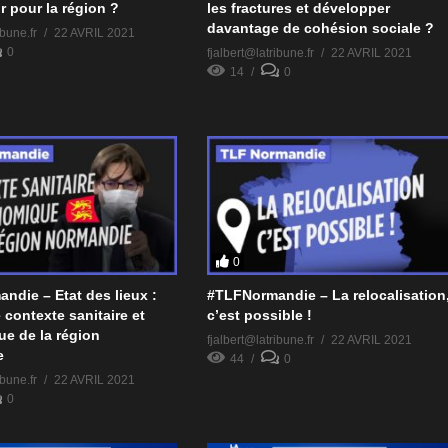
r pour la région ?
les fractures et développer
davantage de cohésion sociale ?
ibune.fr
22 AVRIL 2021
0
fjalbert@latribune.fr
22 AVRIL 2021
14
0
0
ndie – Etat des lieux :
#TLFNormandie – La relocalisation
e contexte sanitaire et
c’est possible !
e de la région
fjalbert@latribune.fr
22 AVRIL 2021
e
44
0
ibune.fr
22 AVRIL 2021
0