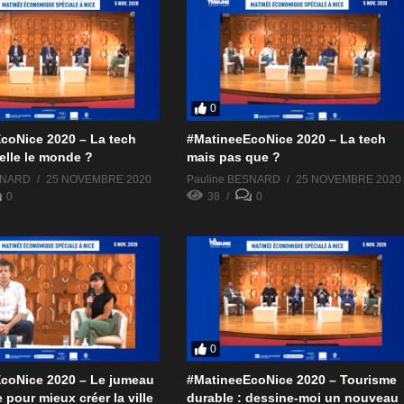
0
coNice 2020 – La tech
#MatineeEcoNice 2020 – La tech
elle le monde ?
mais pas que ?
SNARD
25 NOVEMBRE 2020
Pauline BESNARD
25 NOVEMBRE 2020
0
38
0
0
coNice 2020 – Le jumeau
#MatineeEcoNice 2020 – Tourisme
pour mieux créer la ville
durable : dessine-moi un nouveau