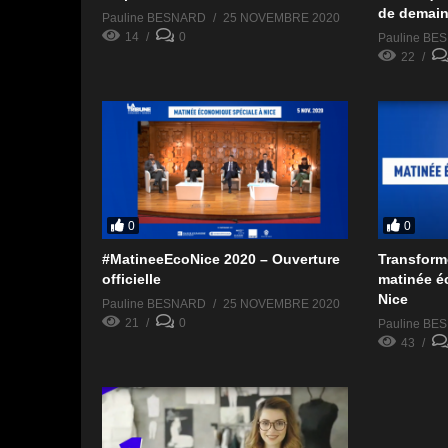
de demain
Pauline BESNARD
25 NOVEMBRE 2020
14
0
Pauline BE
22
0
0
#MatineeEcoNice 2020 – Ouverture
Transform
officielle
matinée é
Nice
Pauline BESNARD
25 NOVEMBRE 2020
21
0
Pauline BE
43