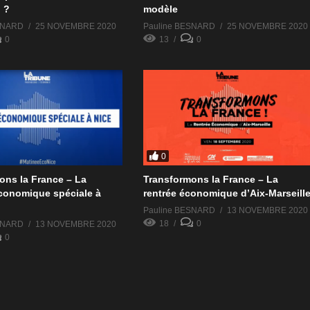
 ?
modèle
SNARD
25 NOVEMBRE 2020
Pauline BESNARD
25 NOVEMBRE 2020
0
13
0
0
ons la France – La
Transformons la France – La
conomique spéciale à
rentrée économique d’Aix-Marseill
Pauline BESNARD
13 NOVEMBRE 2020
18
0
SNARD
13 NOVEMBRE 2020
0