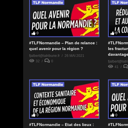
0
0
#TLFNormandie – Plan de relance :
#TLFNorm
quel avenir pour la région ?
les fractu
davantage
fjalbert@latribune.fr
26 MAI 2021
32
0
fjalbert@latr
41
0
0
#TLFNormandie – Etat des lieux :
#TLFNorma