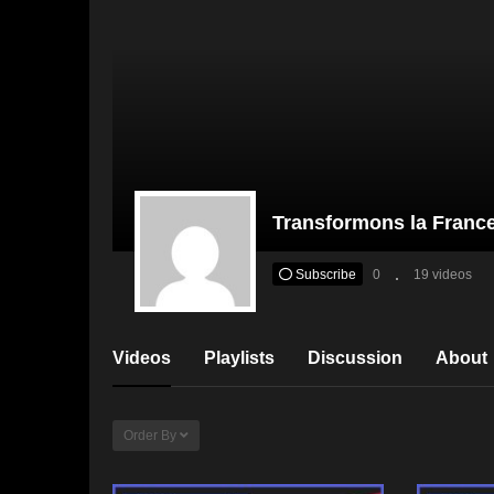
Transformons la Franc
Subscribe
0
19 videos
Videos
Playlists
Discussion
About
Order By