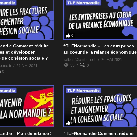
0
andie Comment réduire
#TLFNormandie – Les entreprises
res et développer
au coeur de la relance économique
 de cohésion sociale ?
fjalbert@latribune.fr
26 MAI 2021
35
0
ibune.fr
26 MAI 2021
0
0
ndie – Plan de relance :
#TLFNormandie Comment réduire