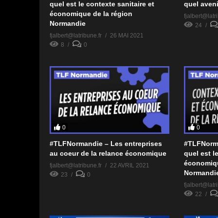
quel est le contexte sanitaire et
quel aveni
économique de la région
fjalbert@latr
Normandie
24
fjalbert@latribune.fr
26 MAI 2021
8
0
0
0
#TLFNormandie – Les entreprises
#TLFNorma
au coeur de la relance économique
quel est l
économiqu
fjalbert@latribune.fr
22 AVRIL 2021
Normandi
23
0
fjalbert@latr
22