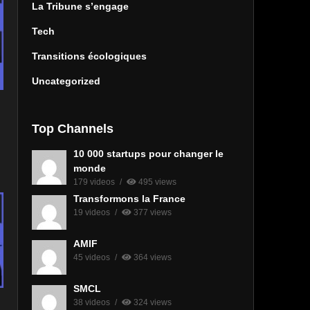
La Tribune s’engage
Tech
Transitions écologiques
Uncategorized
Top Channels
10 000 startups pour changer le
monde
179 videos
495 views
Transformons la France
19 videos
377 views
AMIF
45 videos
364 views
SMCL
38 videos
324 views