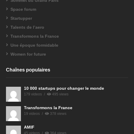
Sommet du Grand Paris
Space forum
Startupper
Talents de l’aero
Transformons la France
Une époque formidable
Women for future
Chaînes populaires
10 000 startups pour changer le monde
179 videos
495 views
Transformons la France
19 videos
378 views
AMIF
45 videos
364 views