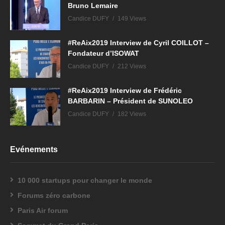
Bruno Lemaire
Candice DUFY
149 Views
#ReAix2019 Interview de Cyril COILLOT –
Fondateur d’ISOWAT
Candice DUFY
212 Views
#ReAix2019 Interview de Frédéric
BARBARIN – Président de SUNOLEO
Candice DUFY
182 Views
Evénements
10 000 startups pour changer le monde
Forums zéro carbone
Paris Air forum