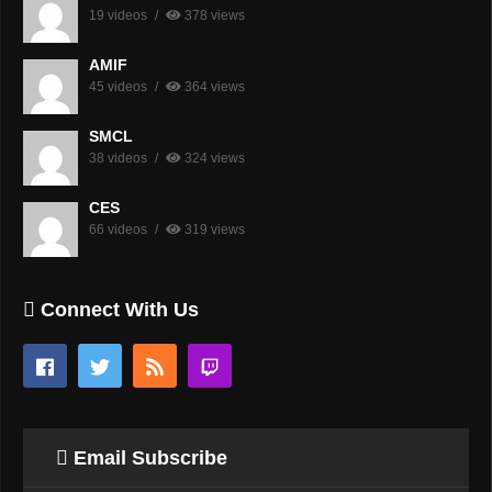
19 videos
378 views
AMIF
45 videos
364 views
SMCL
38 videos
324 views
CES
66 videos
319 views
Connect With Us
Email Subscribe