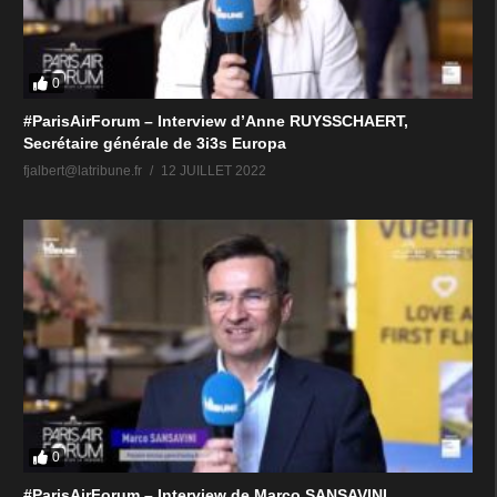
0
#ParisAirForum – Interview d’Anne RUYSSCHAERT,
Secrétaire générale de 3i3s Europa
fjalbert@latribune.fr
12 JUILLET 2022
0
#ParisAirForum – Interview de Marco SANSAVINI,