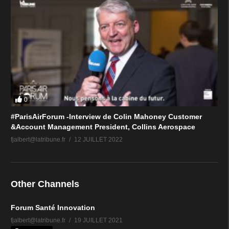
0
#ParisAirForum -Interview de Colin Mahoney Customer
&Account Management President, Collins Aerospace
fjalbert@latribune.fr
12 JUILLET 2022
Other Channels
Forum Santé Innovation
fjalbert@latribune.fr
19 JUILLET 2021