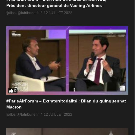
Président-directeur général de Vueling Airlines
fjalbert@latribune.fr
12 JUILLET 2022
0
#ParisAirForum – Extraterritorialité : Bilan du quinquennat
Macron
fjalbert@latribune.fr
12 JUILLET 2022