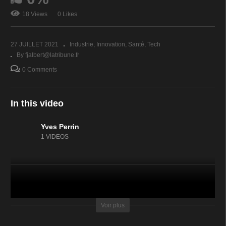
18 Views
0 Likes
27 JUILLET 2021
Industrie
Innovation
Santé
Tech
By fjalbert@latribune.fr
0 Comments
In this video
Yves Perrin
1 VIDEOS
(Visited 18 times, 1 visits today)
Voir plus