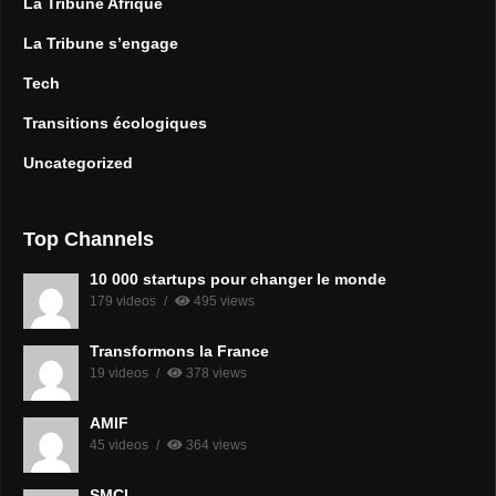
La Tribune Afrique
La Tribune s’engage
Tech
Transitions écologiques
Uncategorized
Top Channels
10 000 startups pour changer le monde
179 videos
495 views
Transformons la France
19 videos
378 views
AMIF
45 videos
364 views
SMCL