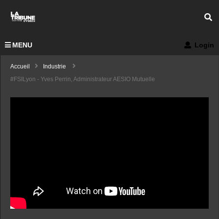
MENU
Login
Accueil
Industrie
#FSILyon - Yves Perrin, Administrateur AESIO Mutuelle