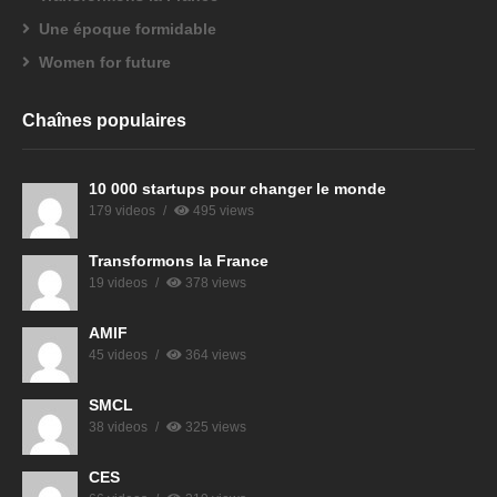
Une époque formidable
Women for future
Chaînes populaires
10 000 startups pour changer le monde
179 videos
495 views
Transformons la France
19 videos
378 views
AMIF
45 videos
364 views
SMCL
38 videos
325 views
CES