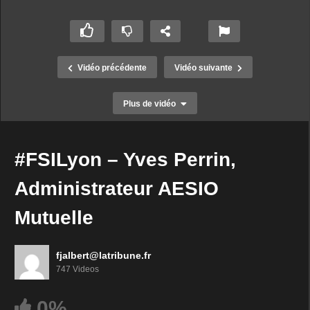
Vidéo précédente
Vidéo suivante
Plus de vidéo
#FSILyon – Yves Perrin,
Administrateur AESIO
Mutuelle
fjalbert@latribune.fr
#ReAix2019 Interview de Fadila BAKRAR –
747 Videos
Chargée de mission MARSEILLE INNOVATION
0%