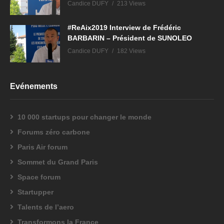
Candice DUFY
213 Views
#ReAix2019 Interview de Frédéric
BARBARIN – Président de SUNOLEO
Candice DUFY
182 Views
Evénements
10 000 startups pour changer le monde
Forums zéro carbone
Paris Air forum
Sommet du Grand Paris
Space forum
Startupper
Talents de l’aero
Transformons la France