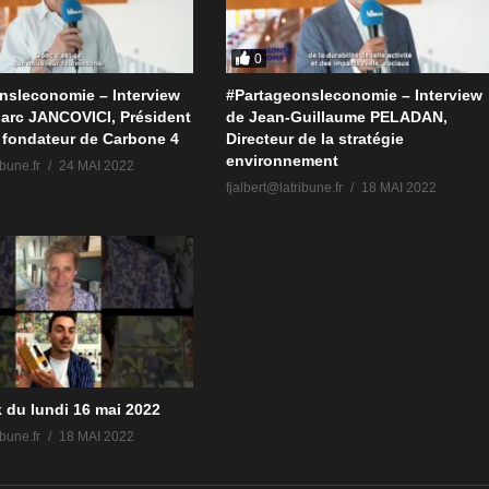
0
nsleconomie – Interview
#Partageonsleconomie – Interview
arc JANCOVICI, Président
de Jean-Guillaume PELADAN,
 fondateur de Carbone 4
Directeur de la stratégie
environnement
ibune.fr
24 MAI 2022
fjalbert@latribune.fr
18 MAI 2022
k du lundi 16 mai 2022
ibune.fr
18 MAI 2022