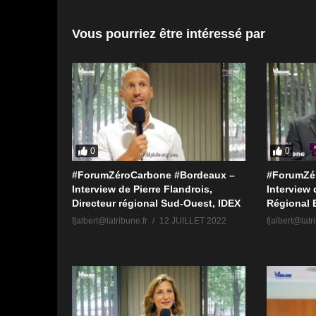
Vous pourriez être intéressé par
0
0
#ForumZéroCarbone #Bordeaux –
#ForumZé
Interview de Pierre Flandrois,
Interview 
Directeur régional Sud-Ouest, IDEX
Régional 
fjalbert@latribune.fr
12 JUILLET 2022
fjalbert@latr