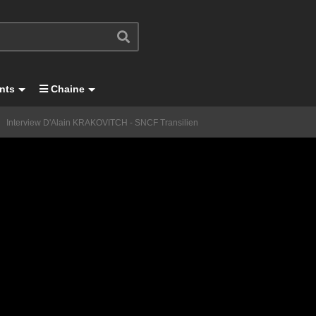
nts
Chaine
Interview D'Alain KRAKOVITCH - SNCF Transilien