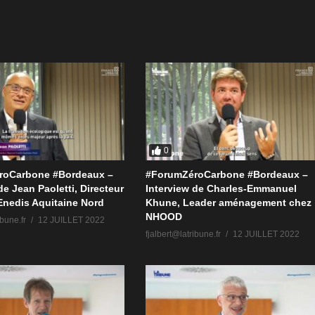
0
roCarbone #Bordeaux –
#ForumZéroCarbone #Bordeaux –
de Jean Paoletti, Directeur
Interview de Charles-Emmanuel
Enedis Aquitaine Nord
Khune, Leader aménagement chez
NHOOD
ibune.fr
12 JUILLET 2022
fjalbert@latribune.fr
12 JUILLET 2022