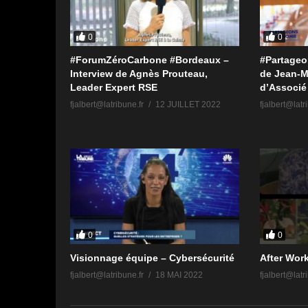
0
0
#ForumZéroCarbone #Bordeaux –
#Partageo
Interview de Agnès Prouteau,
de Jean-M
Leader Expert RSE
d’Associé
fjalbert@latribune.fr
12 JUILLET 2022
fjalbert@latr
0
0
Visionnage équipe – Cybersécurité
After Wor
fjalbert@latribune.fr
18 MAI 2022
fjalbert@latr