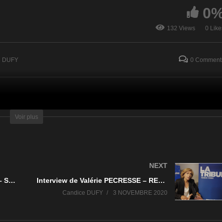
0
Interview d’Yves
terview de Michel GIORIA
MILLARDET – AGENCE
132 Views
0 Like
 ADEME
FRANCE LOCALE
e DUFY
0 Comment
Voir plus
NEXT
Interview de Jonathan SEBBANE – SOGARIS
Interview de Valérie PECRESSE – REGION ILE DE FRANCE
Candice DUFY
3 NOVEMBRE 2020