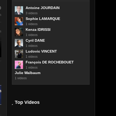
Interview d
%
CHARBONN
Antoine JOURDAIN
Interview de Benjamin
BOUYGUES 
3 videos
s
GRIVEAUX
UrbanEra
Sophie LAMARQUE
1 videos
Kenza IDRISSI
s
1 videos
Cyril DANE
1 videos
Ludovic VINCENT
1 videos
François DE ROCHEBOUET
1 videos
Julie Walbaum
1 videos
Top Videos