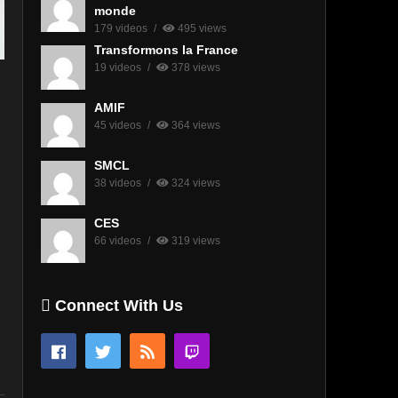
monde
179 videos
495 views
Transformons la France
19 videos
378 views
AMIF
45 videos
364 views
SMCL
38 videos
324 views
CES
66 videos
319 views
Connect With Us