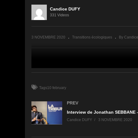
eanne
U –
Interview de Franck
Candice DUFY
MOBILIER
HELARY – CREDIT
In
331 Videos
AGRICOLE IMMOBILIER
–
3 NOVEMBRE 2020
Transitions écologiques
By Candic
(Visited 132 times, 1 visits today)
Tags10 february
PREV
Candice DUFY
3 NOVEMBRE 2020