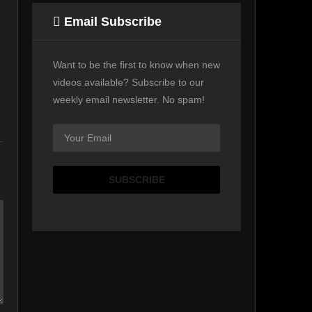
Email Subscribe
Want to be the first to know when new
videos available? Subscribe to our
weekly email newsletter. No spam!